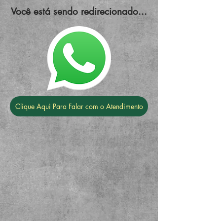
Você está sendo redirecionado...
Clique Aqui Para Falar com o Atendimento